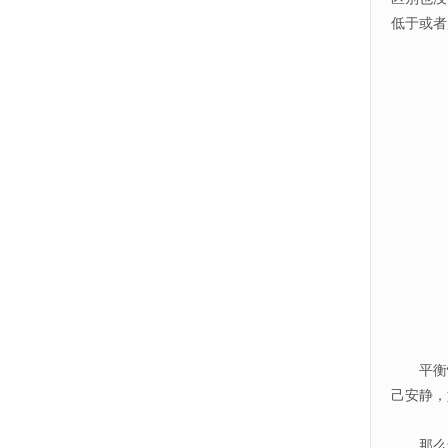
低于或者
平衡情绪
己安静，
那么怎么