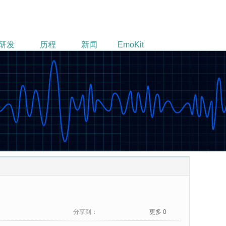
研发
历程
新闻
EmoKit
社区
分享到：
更多
0