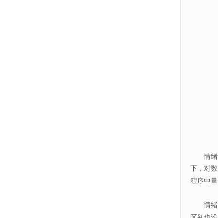
情绪感知
下，对数
程序中量
情绪能
区别也没